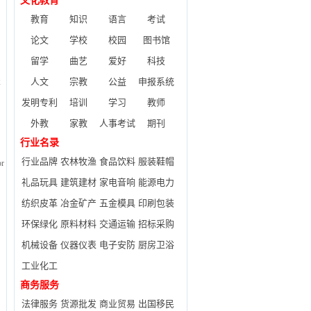
文化教育
教育
知识
语言
考试
论文
学校
校园
图书馆
留学
曲艺
爱好
科技
人文
宗教
公益
申报系统
术
发明专利
培训
学习
教师
外教
家教
人事考试
期刊
行业名录
行业品牌
农林牧渔
食品饮料
服装鞋帽
or
礼品玩具
建筑建材
家电音响
能源电力
纺织皮革
冶金矿产
五金模具
印刷包装
环保绿化
原料材料
交通运输
招标采购
机械设备
仪器仪表
电子安防
厨房卫浴
工业化工
商务服务
法律服务
货源批发
商业贸易
出国移民