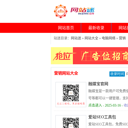
网站首页
最新收录
网站
站迷目录：
网站迷
»
网站大全
»
电脑网络
»
营销
营销网站大全
收录时间
融媒宝官网
融媒宝是一款用户可免费
号等都可以一键管理，支
日历，是每个自媒体人的
点击进入
- 2025-03-16 -
收
爱站SEO工具包
爱站SEO工具包，免费S