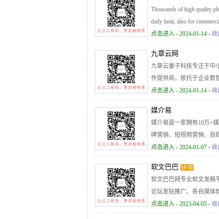
Thousands of high quality ph
daily limit, also for commerci
点击进入
- 2024-01-14 -
收
九章云网
九章云量子科技专注于中
件提供商，依托于企业数
矩阵管理平台，为企业提
点击进入
- 2024-01-14 -
收
媒介易
媒介易是一家拥有10万+
碑营销、短视频营销、自媒体
968。
点击进入
- 2024-01-07 -
收
软文巴巴
软文巴巴网专业软文发稿
论坛发帖推广、各自媒体
足您的需求。我们的软文
点击进入
- 2023-04-05 -
收
户，提高转化率。 想要