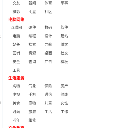
交友
新闻
体育
军事
摄影
明星
社区
电脑网络
互联网
硬件
数码
软件
视
电脑
编程
设计
建站
式
。
站长
搜索
导航
博客
营销
资源
桌面
社交
安全
查询
广告
模板
条
销
工具
生活服务
购物
气象
保险
房产
电视
手机
通信
健康
商
美食
宠物
儿童
女性
职
时尚
旅游
生活
工作
老年
维修