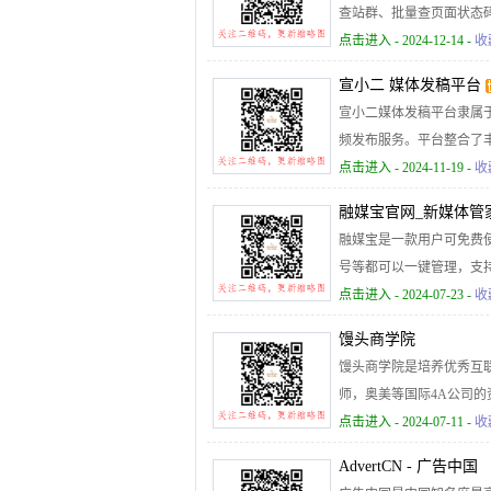
查站群、批量查页面状态
点击进入
- 2024-12-14 -
收
宣小二 媒体发稿平台
宣小二媒体发稿平台隶属
频发布服务。平台整合了
投放平台。同时为企业提供
点击进入
- 2024-11-19 -
收
融媒宝官网_新媒体管
融媒宝是一款用户可免费
号等都可以一键管理，支
日历，是每个自媒体人的
点击进入
- 2024-07-23 -
收
馒头商学院
馒头商学院是培养优秀互
师，奥美等国际4A公司
学院导师，针对时代催生
点击进入
- 2024-07-11 -
收
场人学习和成长提供完整
AdvertCN - 广告中国