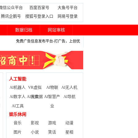
微信公众平台
百度百家号
大鱼号平台
腾讯企鹅号
搜狐号登录入口
网易号登录
数据归档
网站审核
免费广告信息发布平台-打广告，上创优
人工智能
AI机器人
VR虚拟
AI物联
AI无人机
AI数字人
AI大数据
现实
AI智慧产
AI导航
条
AI工具
业
销
娱乐休闲
音乐
影视
游戏
动漫
图片
小说
笑话
星相