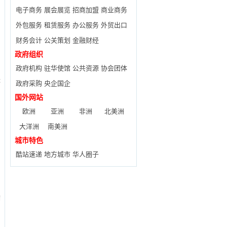
电子商务
展会展览
招商加盟
商业商务
外包服务
租赁服务
办公服务
外贸出口
财务会计
公关策划
金融财经
政府组织
政府机构
驻华使馆
公共资源
协会团体
体
政府采购
央企国企
国外网站
欧洲
亚洲
非洲
北美洲
大洋洲
南美洲
城市特色
酷站速递
地方城市
华人圈子
、
满
客
助