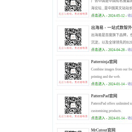
广告中国是中国知名度最高，最专
海论坛 , 是中国英文站站长
网络推广论坛 , 英文站长论坛 ,
点击进入
- 2024-05-12 -
收
出海易 - 一站式数智
出海易是百度旗下品牌，也
沉淀，以及全球领先的B
外十大搜索引擎SEO、
点击进入
- 2024-04-28 -
收
Patterninja官网
Combine images from our free
printing and the web.
点击进入
- 2024-01-14 -
收
PatternPad官网
PatternPad offers unlimited un
customising products.
点击进入
- 2024-01-14 -
收
MrCutout官网