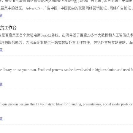
业的联属网络营销论坛(Affiliate Marketing) , 网络广告论坛 , 黑五论坛，电商出
最集中的社区。AdvertCN - 广告中国 - 中国顶尖的联属网络营销论坛 , 网络广告论坛 ,
 Affiliate论坛
藏
外贸工作台
是百度集团首个跨境电商SaaS业务线。出海易基于百度20多年大数据和人工智能技
2B营销服务能力，为出海企业提供一站式数智外贸工作软件，包括外贸独立站建站、海
邮件营销、全球贸易数据、全球买家数据库、营销落地页等。
藏
 library or use your own. Produced patterns can be downloaded in high resolution and used f
藏
ique pattern designs that fit your style. Ideal for branding, presentations, social media posts or
藏