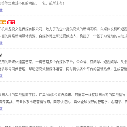
码等等您意想不到的功能，一包，前所未有！
藏
于杭州龙投文化传媒有限公司，致力于为企业提供高效的新闻发稿、自媒体发稿和短
丰富的网络新闻媒体资源、自媒体博主和短视频达人，构建了一个基于AI驱动的自助
舆情监测大数据服务、AI写作服务、AI数据分析系统、AI自媒体管理发布软件系统
藏
家
使用的新媒体运营管家，一键管理多个自媒体平台，公众号、订阅号、短视频号、头
持多账号同步管理，帮助您高效新媒体运营、同时提供各个平台的营销热点，生成营
选择。
藏
联网人才的实战型商学院，汇集300多位来自腾讯、阿里等一线互联网公司的实战型导
的资深实战、专业体系市场营销导师，国际认证的、具体全球视野的管理学、心理学、
的新职业（数字营销、新媒体、产品经理、运营等）提供专业体系和实战的课程，为
藏
解决方案。