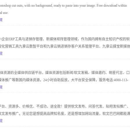
otoshop cut outs, with no background, ready to paste into your image. Free download within
al use.
藏
小企业ERP工具与进销存管理、新媒体矩阵管理领域，作为国内拥有自主知识产权的软
智化营销工具九章云数智平台和九章云销进销存客户关系管理平台、九章云媒宝新媒
供数字化转型解决方案。
藏
媒体资源的全媒体供应链平台，媒体资源包括新闻/软文发稿、媒体邀约、明星代言、口
推广等数国内媒体资源，24小时自助投放，大平台安全保障，服务电话:4000-113-
藏
平台、资源多、价格优、不成功，退全款！提供软文发布、问答代发、贴吧发帖推广
软文发布推广。无论您是想提高品牌知名度，还是想增加网站流量，软文巴巴网都能
推广服务不仅能够帮助您在搜索引擎上获得更高的排名，还能帮助您吸引更多的潜在
藏
在网络世界中获得更多的曝光率和客户流量吗？软文巴巴，网络软文发布平台和软文自